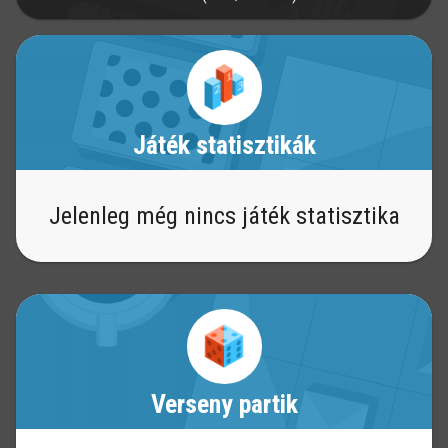
Játék statisztikák
Jelenleg még nincs játék statisztika
Verseny partik