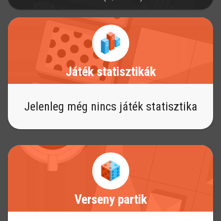
Játék statisztikák
Jelenleg még nincs játék statisztika
Verseny partik