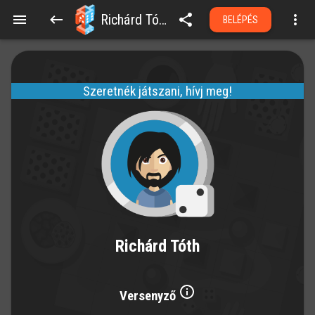
Richárd Tóth
BELÉPÉS
Szeretnék játszani, hívj meg!
Richárd Tóth
Versenyző