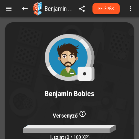
Benjamin Bobics
BELÉPÉS
Benjamin Bobics
Versenyző
1.szint
(0 / 100 XP)